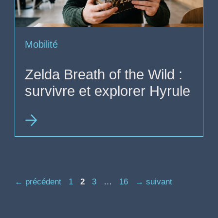
Mobilité
Zelda Breath of the Wild :
survivre et explorer Hyrule
Page
Page
Page
Page
←
précédent
1
2
3
…
16
→
suivant